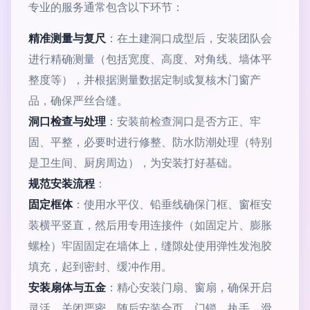
专业的服务通常包含以下环节：
精准测量与复尺
：在土建洞口成型后，安装团队会
进行精确测量（包括宽度、高度、对角线、墙体平
整度等），并根据测量数据定制或复核木门窗产
品，确保严丝合缝。
洞口检查与处理
：安装前检查洞口是否方正、牢
固、平整，必要时进行修整、防水防潮处理（特别
是卫生间、厨房周边），为安装打好基础。
规范安装流程
：
固定框体
：使用水平仪、铅垂线确保门框、窗框安
装横平竖直，然后用专用连接件（如固定片、膨胀
螺栓）牢固固定在墙体上，缝隙处使用弹性发泡胶
填充，起到密封、缓冲作用。
安装扇体与五金
：精心安装门扇、窗扇，确保开启
灵活、关闭严密。随后安装合页、门锁、执手、滑