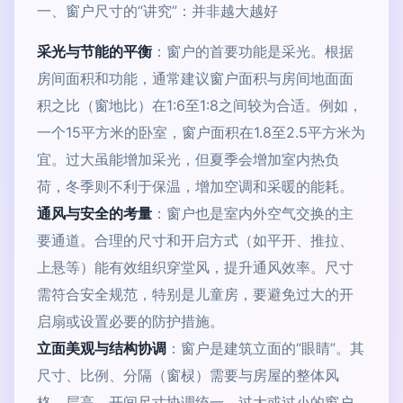
一、窗户尺寸的“讲究”：并非越大越好
采光与节能的平衡
：窗户的首要功能是采光。根据
房间面积和功能，通常建议窗户面积与房间地面面
积之比（窗地比）在1:6至1:8之间较为合适。例如，
一个15平方米的卧室，窗户面积在1.8至2.5平方米为
宜。过大虽能增加采光，但夏季会增加室内热负
荷，冬季则不利于保温，增加空调和采暖的能耗。
通风与安全的考量
：窗户也是室内外空气交换的主
要通道。合理的尺寸和开启方式（如平开、推拉、
上悬等）能有效组织穿堂风，提升通风效率。尺寸
需符合安全规范，特别是儿童房，要避免过大的开
启扇或设置必要的防护措施。
立面美观与结构协调
：窗户是建筑立面的“眼睛”。其
尺寸、比例、分隔（窗棂）需要与房屋的整体风
格、层高、开间尺寸协调统一。过大或过小的窗户