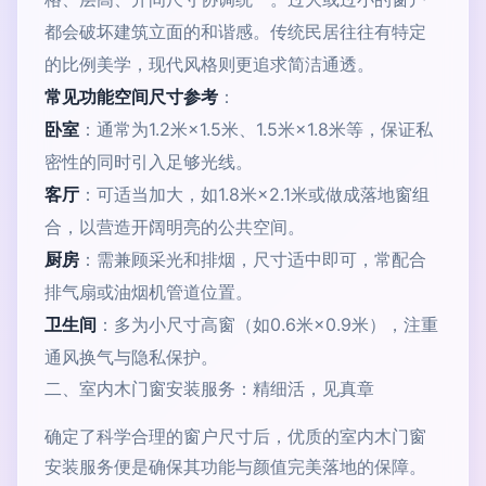
都会破坏建筑立面的和谐感。传统民居往往有特定
的比例美学，现代风格则更追求简洁通透。
常见功能空间尺寸参考
：
卧室
：通常为1.2米×1.5米、1.5米×1.8米等，保证私
密性的同时引入足够光线。
客厅
：可适当加大，如1.8米×2.1米或做成落地窗组
合，以营造开阔明亮的公共空间。
厨房
：需兼顾采光和排烟，尺寸适中即可，常配合
排气扇或油烟机管道位置。
卫生间
：多为小尺寸高窗（如0.6米×0.9米），注重
通风换气与隐私保护。
二、室内木门窗安装服务：精细活，见真章
确定了科学合理的窗户尺寸后，优质的室内木门窗
安装服务便是确保其功能与颜值完美落地的保障。