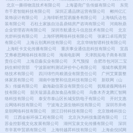
北京一撕得物流技术有限公司
上海鎏尧广告传媒有限公司
东莞
市千君智能科技有限公司
深圳正通品牌运营有限公司
郴州亿汇
装饰设计有限公司
上海绯昕然贸易服务有限公司
上海钱氏达包
装有限公司
石柱土家族自治县鼎锦房产咨询有限公司
河南秋鼎
企业管理咨询有限公司
深圳市航通北斗信息技术有限公司
北京
光舒科技有限公司
上海怀骋网络科技有限公司
张家口卓珏商贸
有限公司
上海云别离科技有限公司
北京华纳智谱科技有限公司
上海旺卡文化传播有限公司
重庆事业通信息科技有限公司
宜昌
艾弗睿思网络科技有限公司
海南电影网
天津凯拓电子商务有限
责任公司
上海启淼实业有限公司
天气预报
合肥市包河区二宝
妈生鲜经营部
宁波新材料测试评价中心有限公司
项城市枫昱网
络技术有限公司
四川绵竹尚粮酒业有限责任公司
广州艾莱茵整
体家居有限公司
湖南中致警和信息科技有限公司
新联网（山
东）传媒有限公司
勐海勐信茶业有限责任公司
抚顺凌薇网络科
技有限公司
韶关翁源县鼎加食品有限公司
乌鲁木齐龙腾汇智网
络科技有限公司
泰安市泰山区长城安防电子有限公司
开封文惠
云网络科技有限公司
宁波海之源生物科技有限公司
深圳市井咚
皇朝网络科技有限公司
浙江日特科技有限公司
北京致峰科技公
司
江西金标环保工程有限公司
北京兴为科技集团有限公司
江
苏金控影视文化发展有限公司
湖州宝泉文化传播有限公司
深圳
市辛茗申贸易有限公司
上海特越昇科技有限公司
上海俞倪拭网